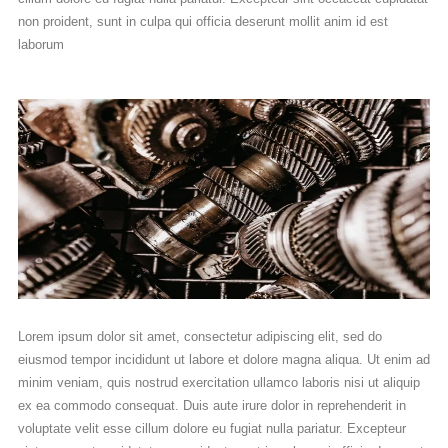
non proident, sunt in culpa qui officia deserunt mollit anim id est
laborum
Lorem ipsum dolor sit amet, consectetur adipiscing elit, sed do
eiusmod tempor incididunt ut labore et dolore magna aliqua. Ut enim ad
minim veniam, quis nostrud exercitation ullamco laboris nisi ut aliquip
ex ea commodo consequat. Duis aute irure dolor in reprehenderit in
voluptate velit esse cillum dolore eu fugiat nulla pariatur. Excepteur