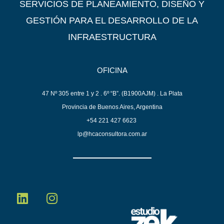
SERVICIOS DE PLANEAMIENTO, DISEÑO Y
GESTIÓN PARA EL DESARROLLO DE LA
INFRAESTRUCTURA
OFICINA
47 Nº 305 entre 1 y 2 .
6º “B”.
(B1900AJM) . La Plata
Provincia de Buenos Aires, Argentina
+54 221 427 6623
lp@hcaconsultora.com.ar
L
I
i
n
n
s